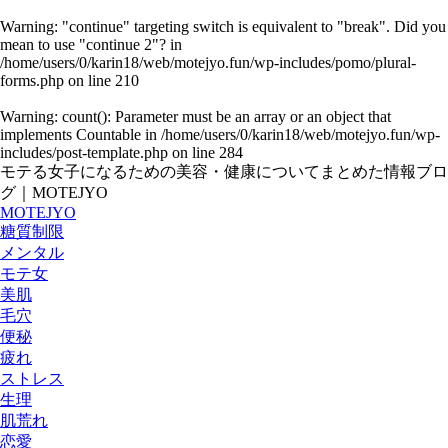
Warning
: "continue" targeting switch is equivalent to "break". Did you
mean to use "continue 2"? in
/home/users/0/karin18/web/motejyo.fun/wp-includes/pomo/plural-
forms.php
on line
210
Warning
: count(): Parameter must be an array or an object that
implements Countable in
/home/users/0/karin18/web/motejyo.fun/wp-
includes/post-template.php
on line
284
モテる女子になるための美容・健康についてまとめた情報ブロ
グ｜MOTEJYO
MOTEJYO
糖質制限
メンタル
モテ女
美肌
毛穴
便秘
疲れ
ストレス
生理
肌荒れ
恋愛