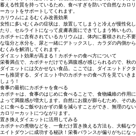
蓄える性質を持っているため、食べすぎを防いで自然なカロリ
ーカットをサポートしてくれます。
カリウムによるむくみ改善効果
女性に多いむくみの症状は、放置してしまうと冷えが慢性化し
たり、セルライトになって皮膚表面にできてしまう怖いもの。
カボチャに含有されているカリウムは、体内に蓄積された不要
な塩分と水分を、尿と一緒にデトックスし、カラダの内側から
むくみを解消してくれます。
ダイエット効果が高まる！カボチャの食べ方について
栄養満点で、カボチャだけでも満腹感が感じられるので、秋の
ダイエットには欠かせない食品。ここでは、ダイエットドクタ
ーも推奨する、ダイエット中のカボチャの食べ方を見ていきま
しょう！
食事の最初にカボチャを食べる
カボチャは、食事のはじめに食べることで、食物繊維の作用に
よって満腹感が増大します。自然にお腹が膨らむため、そのあ
とに食べるご飯やおかずの量を減らすことができ、無理のない
カロリーカットにつながります。
置き換えダイエットに活用してみる
カボチャの煮物などを、一食だけ置き換える方法も、大幅なウ
エイトダウンに成功する秘訣！栄養バランスが偏りがちになっ