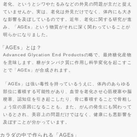
老化、というとシワやたるみなどの外見の問題が主だと捉え
ていませんか。実は、老化は外見だけでなく、体内にも大き
な影響を及ぼしているのです。近年、老化に関する研究が進
み、「AGEs」という物質がそれに深く関わっていることが
明らかになりました。
「AGEs」とは？
Advanced Glycation End Productsの略で、最終糖化産物
を意味します。糖がタンパク質に作用し科学変化を起こすこ
とで「AGEs」が合成されます。
「AGEs」は強い毒性を持っているうえに、体内のあらゆる
部位に蓄積する可能性があり、血管を老化させ心筋梗塞や脳
梗塞、認知症を引き起こしたり、骨に蓄積することで骨粗し
ょう症の原因になることも。また、がんの発生にも関わって
いるとされ、美容上の問題だけではなく、健康にも悪影響を
及ぼすことが分かっています。
カラダの中で作られる「AGEs」