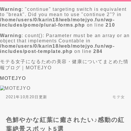
Warning
: "continue" targeting switch is equivalent
to "break". Did you mean to use "continue 2"? in
/home/users/0/karin18/web/motejyo.fun/wp-
includes/pomo/plural-forms.php
on line
210
Warning
: count(): Parameter must be an array or an
object that implements Countable in
/home/users/0/karin18/web/motejyo.fun/wp-
includes/post-template.php
on line
284
モテる女子になるための美容・健康についてまとめた情
報ブログ｜MOTEJYO
MOTEJYO
2021年10月20日更新
モテ女
色鮮やかな紅葉に癒されたい♪感動の紅
葉絶景スポット5選